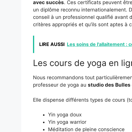
avec succès
. Ces certificats peuvent êt
un diplôme reconnu internationalement. D
conseil à un professionnel qualifié avan
critères appropriés et qu’ils sont aptes à
LIRE AUSSI
Les soins de l'allaitement :
Les cours de yoga en li
Nous recommandons tout particulièrement
professeur de yoga au
studio des Bulles
Elle dispense différents types de cours (
Yin yoga doux
Yin yoga warrior
Méditation de pleine conscience