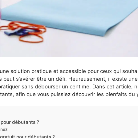
ne solution pratique et accessible pour ceux qui souhai
s peut s’avérer être un défi. Heureusement, il existe un
atiquer sans débourser un centime. Dans cet article, no
ants, afin que vous puissiez découvrir les bienfaits du 
e pour débutants ?
enez
 gratuit pour débutants ?