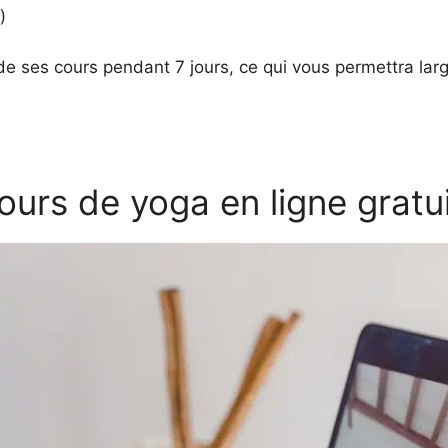
)
 de ses cours pendant 7 jours, ce qui vous permettra lar
ours de yoga en ligne gratu