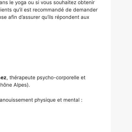
dans le yoga ou si vous souhaitez obtenir
nscients qu’il est recommandé de demander
e afin d’assurer qu’ils répondent aux
nez
, thérapeute psycho-corporelle et
Rhône Alpes).
épanouissement physique et mental :