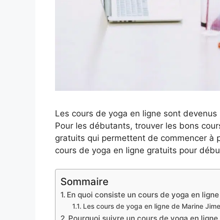
Les cours de yoga en ligne sont devenus u
Pour les débutants, trouver les bons cour
gratuits qui permettent de commencer à pr
cours de yoga en ligne gratuits pour début
Sommaire
En quoi consiste un cours de yoga en lign
Les cours de yoga en ligne de Marine Jim
Pourquoi suivre un cours de yoga en ligne