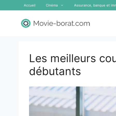
Aller
Accueil
Cinéma
Assurance, banque et imm
au
contenu
Les meilleurs cou
débutants