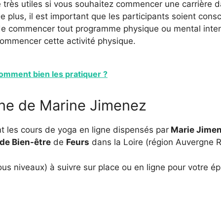
re très utiles si vous souhaitez commencer une carrière 
e plus, il est important que les participants soient co
t de commencer tout programme physique ou mental intens
 commencer cette activité physique.
 comment bien les pratiquer ?
gne de Marine Jimenez
 les cours de yoga en ligne dispensés par
Marie Jime
 de Bien-être
de
Feurs
dans la Loire (région Auvergne 
tous niveaux) à suivre sur place ou en ligne pour votre 