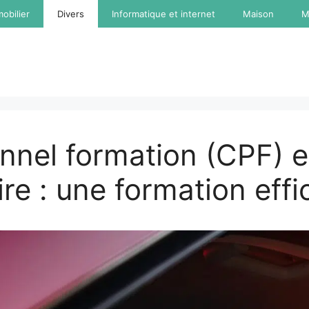
obilier
Divers
Informatique et internet
Maison
M
nnel formation (CPF) e
re : une formation effi