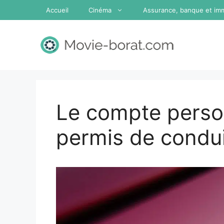
Aller
Accueil
Cinéma
Assurance, banque et imm
au
contenu
Le compte perso
permis de condui