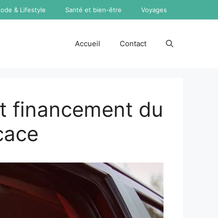
ode & Lifestyle
Santé et bien-être
Voyages
Accueil
Contact
t financement du
cace